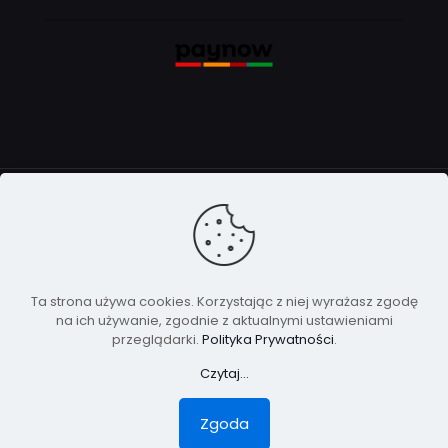
© 2022 sklep zbudowany przez
mass media
|
Wszystkie prawa zastrzeżone
Ta strona używa cookies. Korzystając z niej wyrażasz zgodę
na ich używanie, zgodnie z aktualnymi ustawieniami
przeglądarki.
Polityka Prywatności
.
Czytaj...
Zgoda
Polski
0