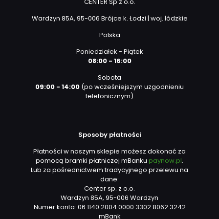
CENTER Sp z o.o.
Wardzyn 85A, 95-006 Brójce k. Łodzi | woj. łódzkie
Polska
Poniedziałek - Piątek
08:00 - 16:00
Sobota
09:00 - 14:00
(po wcześniejszym uzgodnieniu
telefonicznym)
Sposoby płatności
Płatności w naszym sklepie możesz dokonać za
pomocą bramki płatniczej mBanku
paynow.pl
.
Lub za pośrednictwem tradycyjnego przelewu na
dane:
Center sp. z o.o.
Wardzyn 85A, 95-006 Wardzyn
Numer konta: 06 1140 2004 0000 3302 8062 3242
mBank