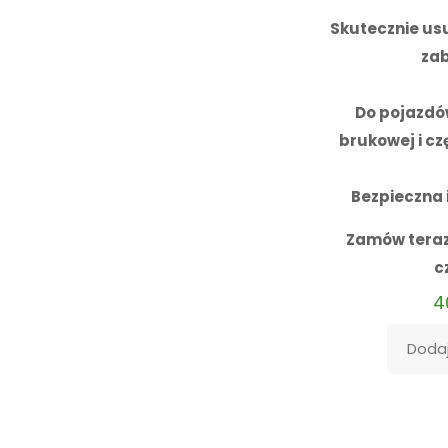
Skutecznie usu
za
Do pojazdów
brukowej i c
Bezpieczna 
Zamów teraz 
c
4
Dodaj