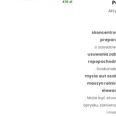
P
410 zł
Akt
skoncentr
prepar
o zasadowy
usuwania za
ropopochodny
. Doskonal
mycia aut oso
maszyn rolni
elewac
. Może być stos
oprysku, zarówno
i ma