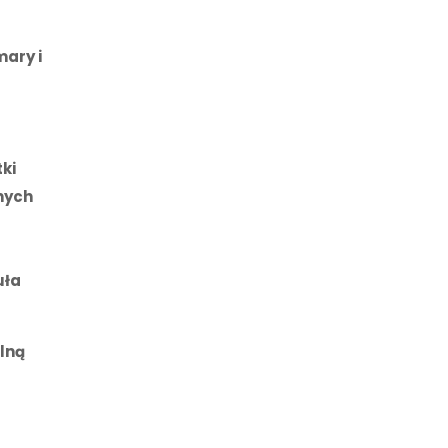
ary i
ki
nych
uła
lną