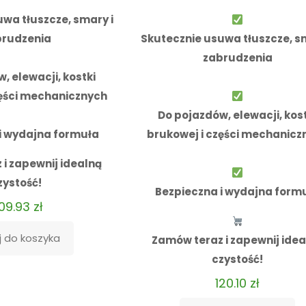
wa tłuszcze, smary i
brudzenia
Skutecznie usuwa tłuszcze, sm
zabrudzenia
, elewacji, kostki
zęści mechanicznych
Do pojazdów, elewacji, kost
i wydajna formuła
brukowej i części mechanicz
i zapewnij idealną
zystość!
Bezpieczna i wydajna form
09.93
zł
 do koszyka
Zamów teraz i zapewnij idea
czystość!
120.10
zł