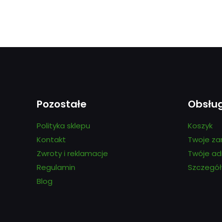
Pozostałe
Obsłu
Polityka sklepu
Koszyk
Kontakt
Twoje za
Zwroty i reklamacje
Twóje ad
Regulamin
Szczegół
Blog