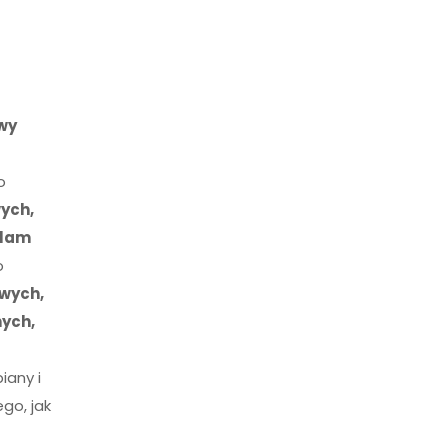
wy
o
ych,
plam
o
wych,
nych,
iany i
go, jak