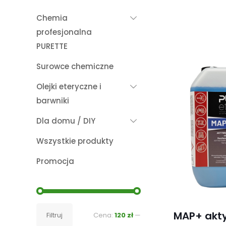
Chemia
profesjonalna
PURETTE
Surowce chemiczne
Olejki eteryczne i
barwniki
Dla domu / DIY
Wszystkie produkty
Promocja
Cena
Cena
MAP+ akt
Filtruj
Cena:
120 zł
—
min
max