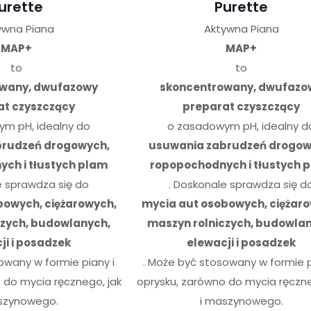
urette
Purette
ywna Piana
Aktywna Piana
MAP+
MAP+
to
to
owany, dwufazowy
skoncentrowany, dwufazo
at czyszczący
preparat czyszczący
m pH, idealny do
o zasadowym pH, idealny d
brudzeń drogowych,
usuwania zabrudzeń drogow
ch i tłustych plam
ropopochodnych i tłustych 
e sprawdza się do
. Doskonale sprawdza się d
bowych, ciężarowych,
mycia aut osobowych, ciężaro
czych, budowlanych,
maszyn rolniczych, budowla
ji i posadzek
elewacji i posadzek
owany w formie piany i
. Może być stosowany w formie p
 do mycia ręcznego, jak
oprysku, zarówno do mycia ręczne
szynowego.
i maszynowego.